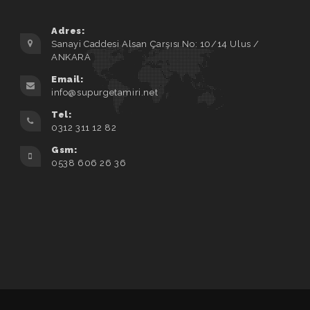
Adres:
Sanayi Caddesi Alsan Çarşısı No: 10/14 Ulus /
ANKARA
Email:
info@supurgetamiri.net
Tel:
0312 311 12 82
Gsm:
0538 606 26 36