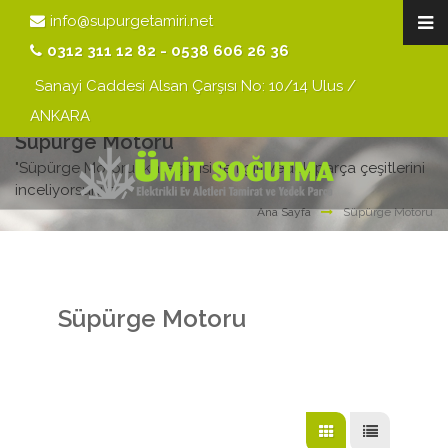
info@supurgetamiri.net
0312 311 12 82 - 0538 606 26 36
Sanayi Caddesi Alsan Çarşısı No: 10/14 Ulus /
ANKARA
Süpürge Motoru
"Süpürge Motoru" kategorisi ile ilgili yedek parça çeşitlerini
inceliyorsunuz.
Ana Sayfa
Süpürge Motoru
Süpürge Motoru